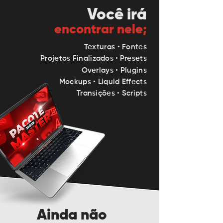
Você irá
encontrar nele;
Texturas
•
Fontes
Projetos Finalizados
•
Presets
Overlays
•
Plugins
Mockups
•
Liquid
Effects
Transições
•
Scripts
Ainda não