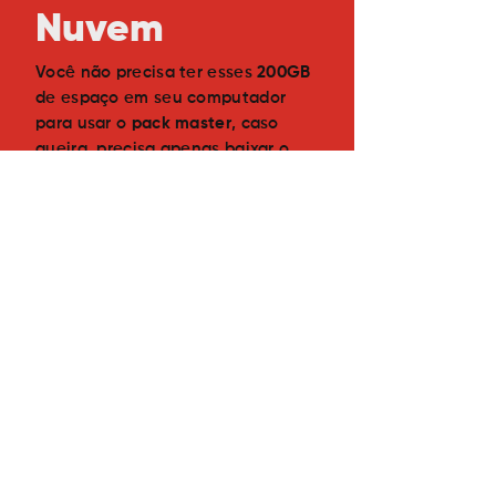
Nuvem
Você não precisa ter esses
200GB
de espaço em seu computador
para usar o
pack master
, caso
queira, precisa apenas baixar o
que desejar pois todos os arquivos
são
armazenados na nuvem!
Assinar