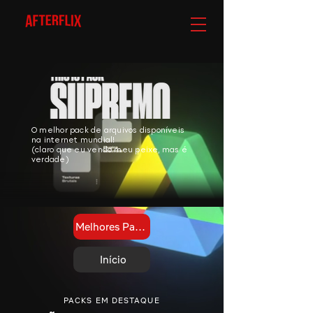
O melhor pack de arquivos disponíveis
na internet mundial!
(claro que eu vendo meu peixe, mas é
verdade)
Melhores Packs
Início
PACKS EM DESTAQUE