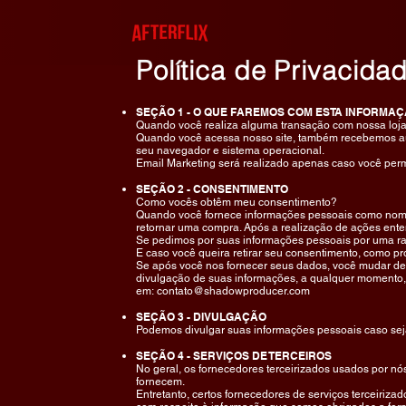
Política de Privacida
SEÇÃO 1 - O QUE FAREMOS COM ESTA INFORMA
Quando você realiza alguma transação com nossa loja
Quando você acessa nosso site, também recebemos aut
seu navegador e sistema operacional.
Email Marketing será realizado apenas caso você permi
SEÇÃO 2 - CONSENTIMENTO
Como vocês obtêm meu consentimento?
Quando você fornece informações pessoais como nome, 
retornar uma compra. Após a realização de ações ent
Se pedimos por suas informações pessoais por uma raz
E caso você queira retirar seu consentimento, como p
Se após você nos fornecer seus dados, você mudar de 
divulgação de suas informações, a qualquer momento
em:
contato@shadowproducer.com
SEÇÃO 3 - DIVULGAÇÃO
Podemos divulgar suas informações pessoais caso seja
SEÇÃO 4 - SERVIÇOS DE TERCEIROS
No geral, os fornecedores terceirizados usados por nó
fornecem.
Entretanto, certos fornecedores de serviços terceiriz