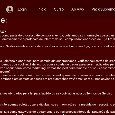
Login
Início
Curso
Ao Vivo
Pack Suprem
de:
ÇÃO?
, como parte do processo de compra e venda, coletamos as informações pessoais 
omaticamente o protocolo de internet do seu computador, endereço de IP, a fim 
ta. Nestes emails você poderá receber notícia sobre nossa loja, novos produtos e 
telefone e endereço, para completar: uma transação, verificar seu cartão de créd
endemos que você está de acordo com a coleta de dados para serem utilizados pe
ão secundária, como marketing, vamos lhe pedir diretamente por seu consentiment
roceder?
ideia, você pode retirar o seu consentimento para que possamos entrar em contat
, entrando em contato conosco em
produtorashadow@gmail.com
ou nos enviando
mos obrigados pela lei para fazê-lo ou se você violar nossos Termos de Serviço.
s irão apenas coletar, usar e divulgar suas informações na medida do necessário pa
ados, tais como gateways de pagamento e outros processadores de transação de pag