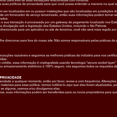
necer para eles de suas transações relacionadas com compras.
 suas políticas de privacidade para que você possa entender a maneira na qual 
m ser localizados em ou possuir instalações que são localizadas em jurisdições di
e um fornecedor de serviço terceirizado, então suas informações podem tornar-se s
zados.
 e sua transação é processada por um gateway de pagamento localizado nos Est
a divulgação sob a legislação dos Estados Unidos, incluindo o Ato Patriota.
direcionado para um aplicativo ou site de terceiros, você não será mais regido por
he direcionar para fora do nosso site. Não somos responsáveis pelas práticas de pr
cauções razoáveis e seguimos as melhores práticas da indústria para nos certifi
ídas.
e crédito, essa informação é criptografada usando tecnologia "secure socket laye
ou armazenamento eletrônico é 100% seguro, nós seguimos todos os requisitos 
 PRIVACIDADE
vacidade a qualquer momento, então por favor, revise-a com frequência. Alterações
 materiais para essa política, iremos notificá-lo aqui que eles foram atualizados, 
, se alguma, usamos e/ou divulgamos elas.
resa, suas informações podem ser transferidas para os novos proprietários para q