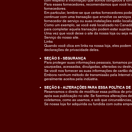
com respeito à informação que somos obrigados a for
Para esses fornecedores, recomendamos que você leia
fornecedores.
Em particular, lembre-se que certos fornecedores pode
continuar com uma transação que envolve os serviços d
fornecedor de serviço ou suas instalações estão locali
Como um exemplo, se você está localizado no Canadá
para completar aquela transação podem estar sujeitas 
Uma vez que você deixe o site da nossa loja ou seja re
Serviço do nosso site.
Links
Quando você clica em links na nossa loja, eles podem l
declarações de privacidade deles.
SEÇÃO 5 - SEGURANÇA
Para proteger suas informações pessoais, tomamos pre
usurpadas, acessadas, divulgadas, alteradas ou destru
Se você nos fornecer as suas informações de cartão d
Embora nenhum método de transmissão pela Internet 
geralmente aceitos pela indústria.
SEÇÃO 6 - ALTERAÇÕES PARA ESSA POLÍTICA DE
Reservamos o direito de modificar essa política de pri
após sua publicação no site. Se fizermos alterações de
coletamos, como as usamos, e sob que circunstâncias
Se nossa loja for adquirida ou fundida com outra emp