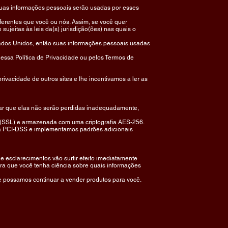
suas informações pessoais serão usadas por esses
ferentes que você ou nós. Assim, se você quer
ujeitas às leis da(s) jurisdição(ões) nas quais o
ados Unidos, então suas informações pessoais usadas
 essa Política de Privacidade ou pelos Termos de
ivacidade de outros sites e lhe incentivamos a ler as
car que elas não serão perdidas inadequadamente,
r" (SSL) e armazenada com uma criptografia AES-256.
da PCI-DSS e implementamos padrões adicionais
 e esclarecimentos vão surtir efeito imediatamente
para que você tenha ciência sobre quais informações
ue possamos continuar a vender produtos para você.