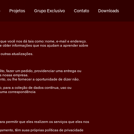
o
Projetos
Grupo Exclusivo
Contato
Downloads
que você nos dá tais como: nome, e-mail e endereço.
de obter informações que nos ajudam a aprender sobre
outras atualizações.
ito, fazer um pedido, providenciar uma entrega ou
la nossa empresa.
o, ou lhe fornecer a oportunidade de dizer não.
o, para a coleção de dados contínua, uso ou
 uma correspondência
ra permitir que eles realizem os serviços que eles nos
amento, têm suas próprias políticas de privacidade