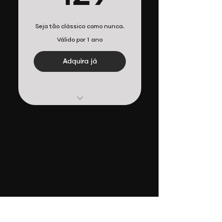
Seja tão clássico como nunca.
Válido por 1 ano
Adquira já
Disponibilidade completa
a todos os vídeos
Pagamento Único
Plano Anual