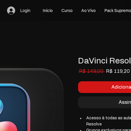
Login
Início
Curso
Ao Vivo
Pack Suprem
DaVinci Reso
Preço
 R$ 149,00 
R$ 119,20
normal
Adicion
Assin
Acesso à todas as aula
Resolve
Grupos exclusivos para