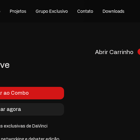
o
Projetos
Grupo Exclusivo
Contato
Downloads
Abrir Carrinho
lve
Preço
promocional
ar ao Combo
ar agora
s exclusivas de DaVinci 
 networking e debater edição