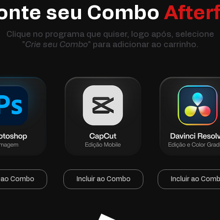
onte seu Combo
Afterf
Clique no programa que quiser, logo após, selecione
"
Crie seu Combo
" para adicionar ao carrinho.
ir ao Combo
Incluir ao Combo
Incluir ao Com